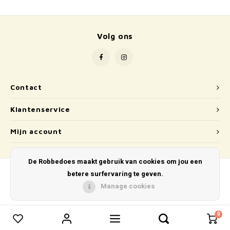
School
Boeken
Volg ons
Badspeelgoed
Schleich
Contact
Wetenschap en techniek
Klantenservice
Kidywolf
Mijn account
De Robbedoes maakt gebruik van cookies om jou een
betere surfervaring te geven.
Manage cookies
© Copyright 2026 De Robbedoes - Powered by
Lightspeed
- Theme by
Shopmonkey
0
0
Vergelijk producten