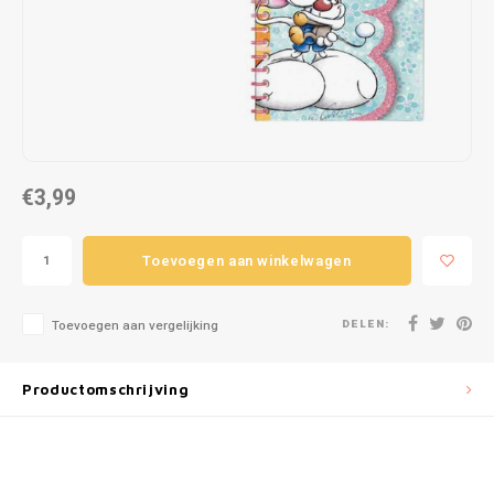
Puzzels
Hand
Tatto
Lampjes
Popp
Haara
Knuffels
Buitenspeelgoed
€3,99
Overige
Toevoegen aan winkelwagen
Bouwen
DELEN:
Toevoegen aan vergelijking
Open-ended play
Productomschrijving
Spellen
Op wielen