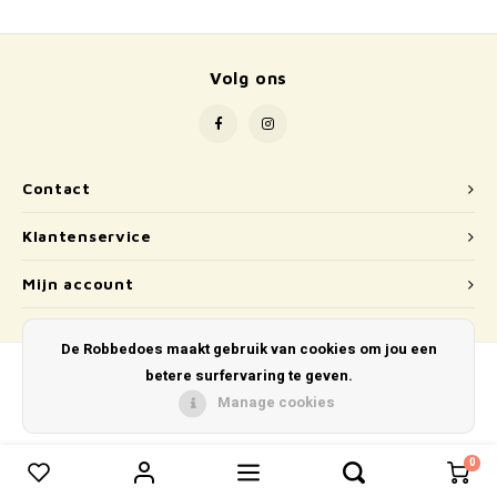
School
Boeken
Volg ons
Badspeelgoed
Schleich
Contact
Wetenschap en techniek
Klantenservice
Kidywolf
Mijn account
De Robbedoes maakt gebruik van cookies om jou een
betere surfervaring te geven.
Manage cookies
© Copyright 2026 De Robbedoes - Powered by
Lightspeed
- Theme by
Shopmonkey
0
0
Vergelijk producten