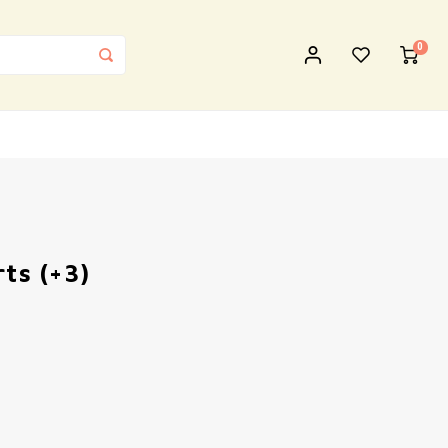
0
ts (+3)