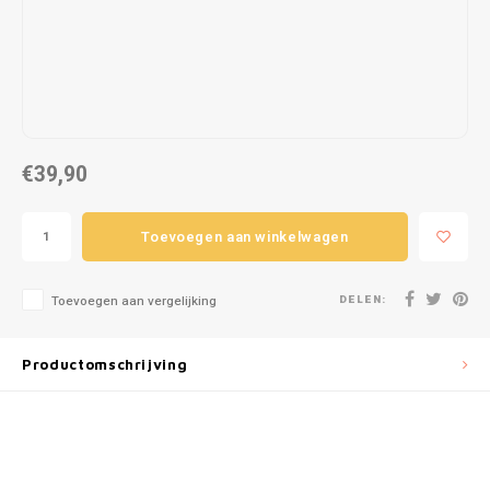
Puzzels
Hand
Tatto
Lampjes
Popp
Haara
Knuffels
€39,90
Buitenspeelgoed
Overige
Toevoegen aan winkelwagen
Bouwen
DELEN:
Toevoegen aan vergelijking
Open-ended play
Productomschrijving
Spellen
Op wielen