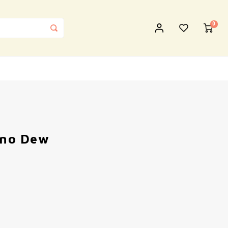
0
Dino Dew