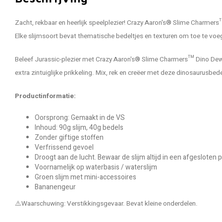
Zacht, rekbaar en heerlijk speelplezier! Crazy Aaron's® Slime Charmers™
Elke slijmsoort bevat thematische bedeltjes en texturen om toe te voege
Beleef Jurassic-plezier met Crazy Aaron's® Slime Charmers™ Dino Dew. D
extra zintuiglijke prikkeling. Mix, rek en creëer met deze dinosaurusbe
Productinformatie:
Oorsprong:
Gemaakt in de VS
Inhoud: 90g slijm, 40g bedels
Zonder giftige stoffen
Verfrissend gevoel
Droogt aan de lucht. Bewaar de slijm altijd in een afgesloten p
Voornamelijk op waterbasis / waterslijm
Groen slijm met mini-accessoires
Bananengeur
⚠️
Waarschuwing:
Verstikkingsgevaar. Bevat kleine onderdelen.