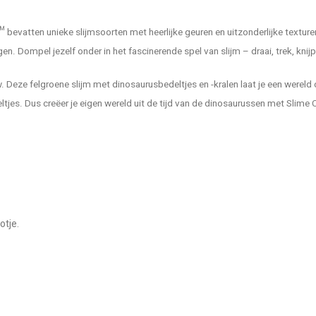
 bevatten unieke slijmsoorten met heerlijke geuren en uitzonderlijke texture
n. Dompel jezelf onder in het fascinerende spel van slijm – draai, trek, knij
eze felgroene slijm met dinosaurusbedeltjes en -kralen laat je een wereld c
deltjes. Dus creëer je eigen wereld uit de tijd van de dinosaurussen met Sli
otje.