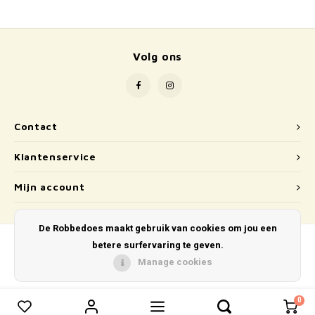
School
Boeken
Volg ons
Badspeelgoed
Schleich
Contact
Wetenschap en techniek
Klantenservice
Kidywolf
Mijn account
De Robbedoes maakt gebruik van cookies om jou een
betere surfervaring te geven.
Manage cookies
© Copyright 2026 De Robbedoes - Powered by
Lightspeed
- Theme by
Shopmonkey
0
0
Vergelijk producten