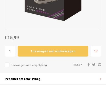
Puzzels
Hand
Tatto
Lampjes
Popp
Haara
Knuffels
€15,99
Buitenspeelgoed
Overige
Toevoegen aan winkelwagen
Bouwen
DELEN:
Toevoegen aan vergelijking
Open-ended play
Productomschrijving
Spellen
Op wielen