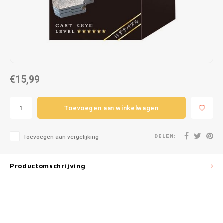
Puzzels
Hand
Tatto
Lampjes
Popp
Haara
Knuffels
€15,99
Buitenspeelgoed
Overige
Toevoegen aan winkelwagen
Bouwen
DELEN:
Toevoegen aan vergelijking
Open-ended play
Productomschrijving
Spellen
Op wielen