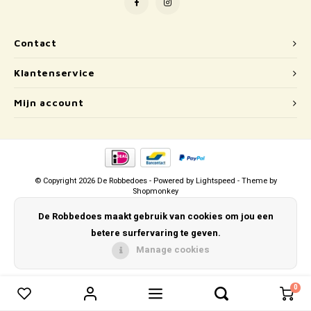
Puzzels
Hand
Tatto
Lampjes
Popp
Haara
Contact
Klantenservice
Knuffels
Mijn account
Buitenspeelgoed
Overige
Bouwen
© Copyright 2026 De Robbedoes - Powered by
Lightspeed
- Theme by
Shopmonkey
Open-ended play
De Robbedoes maakt gebruik van cookies om jou een
betere surfervaring te geven.
Spellen
Manage cookies
Op wielen
0
0
Vergelijk producten