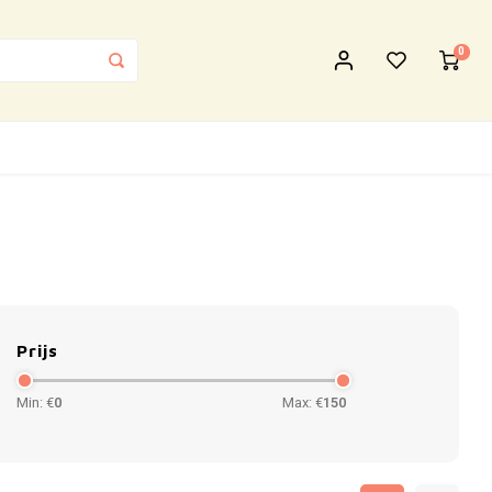
0
Prijs
Min: €
0
Max: €
150