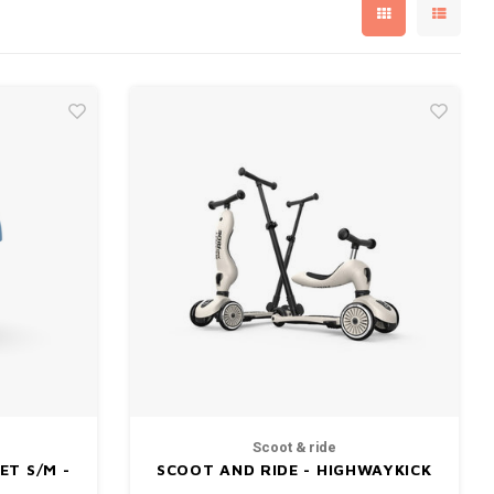
Scoot & ride
ET S/M -
SCOOT AND RIDE - HIGHWAYKICK
1 - PUSH & GO - ASH