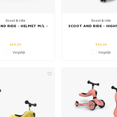
Scoot & ride
Scoot & ride
ND RIDE - HELMET M/L -
SCOOT AND RIDE - HIG
ROSE (55-59cm)
3 LED - FOREST
€49,99
€99,99
Vergelijk
Vergelijk