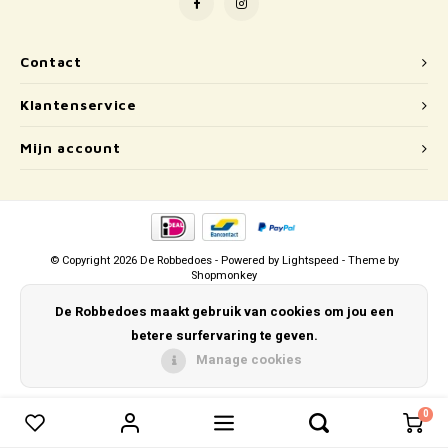
Puzzels
Hand
Tatto
Lampjes
Popp
Haara
Contact
Klantenservice
Knuffels
Mijn account
Buitenspeelgoed
Overige
Bouwen
© Copyright 2026 De Robbedoes - Powered by
Lightspeed
- Theme by
Shopmonkey
Open-ended play
De Robbedoes maakt gebruik van cookies om jou een
betere surfervaring te geven.
Spellen
Manage cookies
Op wielen
0
0
Vergelijk producten