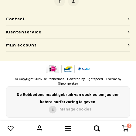
Puzzels
Hand
Tatto
Lampjes
Popp
Haara
Contact
Klantenservice
Knuffels
Mijn account
Buitenspeelgoed
Overige
Bouwen
© Copyright 2026 De Robbedoes - Powered by
Lightspeed
- Theme by
Shopmonkey
Open-ended play
De Robbedoes maakt gebruik van cookies om jou een
betere surfervaring te geven.
Spellen
Manage cookies
Op wielen
0
0
Vergelijk producten