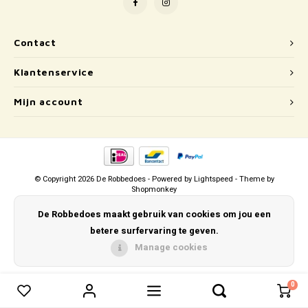
Puzzels
Hand
Tatto
Lampjes
Popp
Haara
Contact
Klantenservice
Knuffels
Mijn account
Buitenspeelgoed
Overige
Bouwen
© Copyright 2026 De Robbedoes - Powered by
Lightspeed
- Theme by
Shopmonkey
Open-ended play
De Robbedoes maakt gebruik van cookies om jou een
betere surfervaring te geven.
Spellen
Manage cookies
Op wielen
0
0
Vergelijk producten