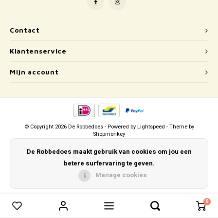
Puzzels
Hand
Tatto
Lampjes
Popp
Haara
Contact
Klantenservice
Knuffels
Mijn account
Buitenspeelgoed
Overige
Bouwen
© Copyright 2026 De Robbedoes - Powered by
Lightspeed
- Theme by
Shopmonkey
Open-ended play
De Robbedoes maakt gebruik van cookies om jou een
betere surfervaring te geven.
Spellen
Manage cookies
Op wielen
0
0
Vergelijk producten