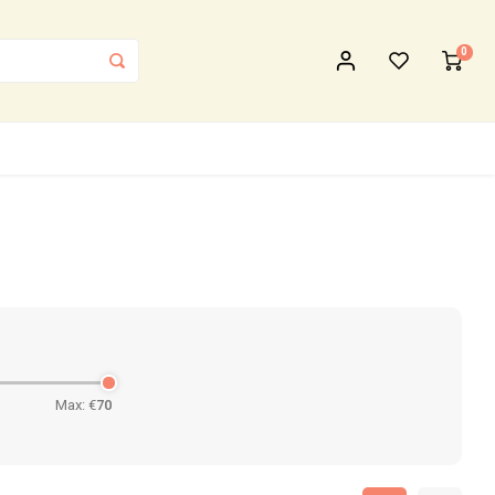
0
Max: €
70