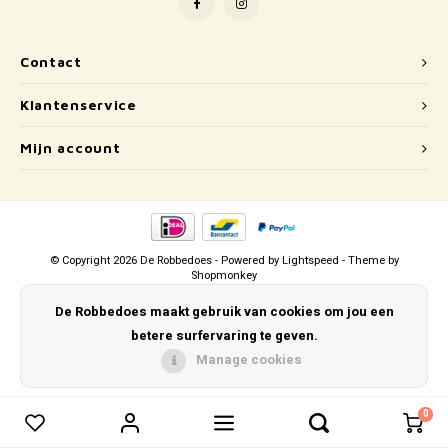
Puzzels
Hand
Tatto
Lampjes
Popp
Haara
Contact
Klantenservice
Knuffels
Mijn account
Buitenspeelgoed
Overige
Bouwen
© Copyright 2026 De Robbedoes - Powered by
Lightspeed
- Theme by
Shopmonkey
Open-ended play
De Robbedoes maakt gebruik van cookies om jou een
betere surfervaring te geven.
Spellen
Manage cookies
Op wielen
0
0
Vergelijk producten