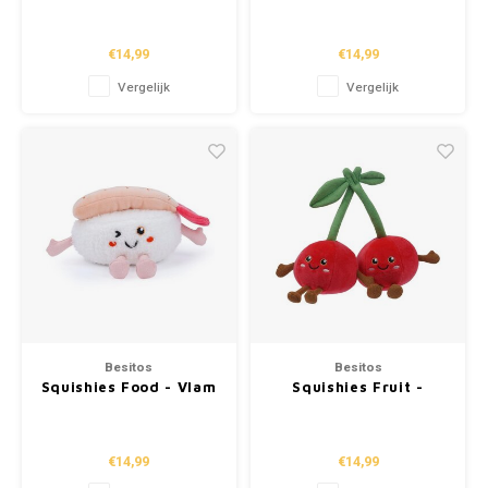
School
€14,99
€14,99
Boeken
Vergelijk
Vergelijk
Badspeelgoed
Schleich
Wetenschap en techniek
Kidywolf
Besitos
Besitos
Squishies Food - Vlam
Squishies Fruit -
Garnalen Sushi (20cm)
Kersen (19cm)
€14,99
€14,99