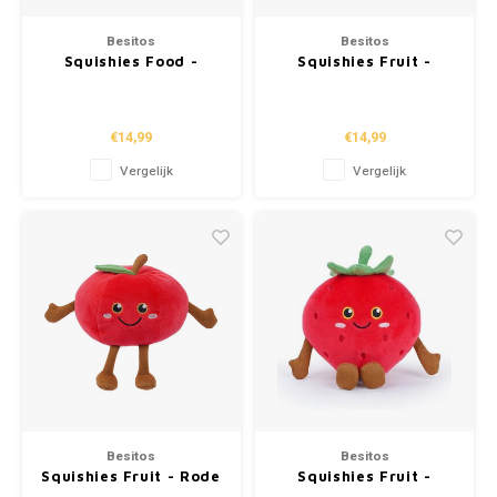
Puzzels
Hand
Tatto
Besitos
Besitos
Squishies Food -
Squishies Fruit -
Lampjes
Popp
Haara
Hamburger (18cm)
Avocado (20cm)
Knuffels
€14,99
€14,99
Vergelijk
Vergelijk
Buitenspeelgoed
Overige
Bouwen
Open-ended play
Spellen
Op wielen
Besitos
Besitos
Squishies Fruit - Rode
Squishies Fruit -
Appel (18cm)
Aardbei 19cm