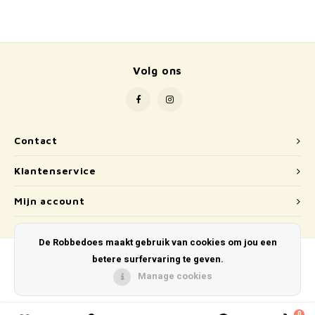
School
Boeken
Volg ons
Badspeelgoed
Schleich
Wetenschap en techniek
Contact
Klantenservice
Kidywolf
Mijn account
De Robbedoes maakt gebruik van cookies om jou een
betere surfervaring te geven.
Manage cookies
© Copyright 2026 De Robbedoes - Powered by
Lightspeed
- Theme by
Shopmonkey
0