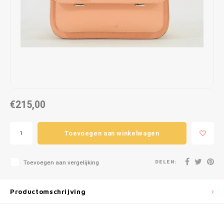
Puzzels
Hand
Tatto
Lampjes
Popp
Haara
Knuffels
Buitenspeelgoed
€215,00
Overige
Bouwen
Toevoegen aan winkelwagen
Open-ended play
DELEN:
Toevoegen aan vergelijking
Spellen
Productomschrijving
Op wielen