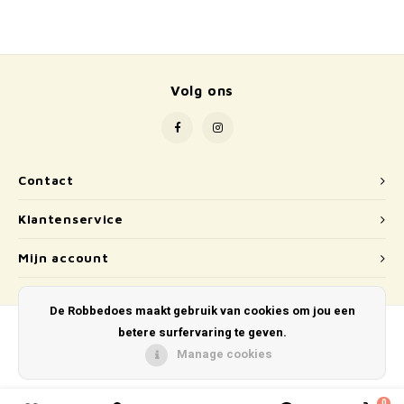
School
Boeken
Volg ons
Badspeelgoed
Schleich
Wetenschap en techniek
Contact
Klantenservice
Kidywolf
Mijn account
De Robbedoes maakt gebruik van cookies om jou een
betere surfervaring te geven.
Manage cookies
© Copyright 2026 De Robbedoes - Powered by
Lightspeed
- Theme by
Shopmonkey
0