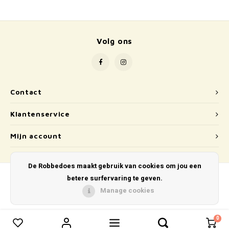
School
Boeken
Volg ons
Badspeelgoed
Schleich
Contact
Wetenschap en techniek
Klantenservice
Kidywolf
Mijn account
De Robbedoes maakt gebruik van cookies om jou een
betere surfervaring te geven.
Manage cookies
© Copyright 2026 De Robbedoes - Powered by
Lightspeed
- Theme by
Shopmonkey
0
0
Vergelijk producten