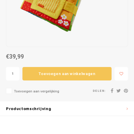
Puzzels
Hand
Tatto
Lampjes
Popp
Haara
Knuffels
Buitenspeelgoed
€39,99
Overige
Toevoegen aan winkelwagen
Bouwen
DELEN:
Open-ended play
Toevoegen aan vergelijking
Spellen
Productomschrijving
Op wielen