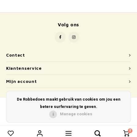
School
Boeken
Volg ons
Badspeelgoed
Schleich
Contact
Wetenschap en techniek
Klantenservice
Kidywolf
Mijn account
De Robbedoes maakt gebruik van cookies om jou een
betere surfervaring te geven.
Manage cookies
© Copyright 2026 De Robbedoes - Powered by
Lightspeed
- Theme by
Shopmonkey
0
0
Vergelijk producten