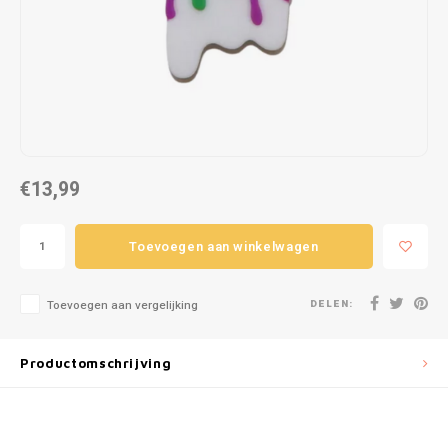
Puzzels
Hand
Tatto
Lampjes
Popp
Haara
Knuffels
Buitenspeelgoed
€13,99
Overige
Toevoegen aan winkelwagen
Bouwen
DELEN:
Open-ended play
Toevoegen aan vergelijking
Spellen
Productomschrijving
Op wielen