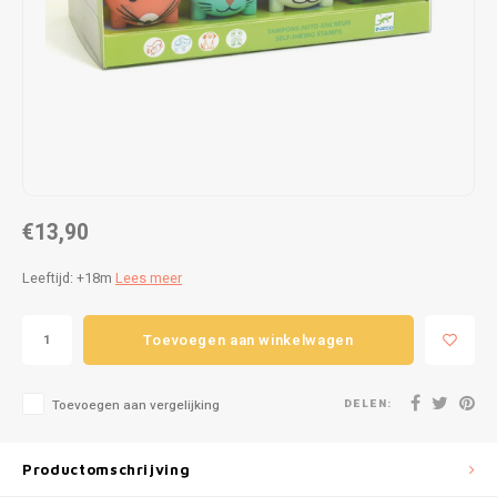
Puzzels
Hand
Tatto
Lampjes
Popp
Haara
Knuffels
Buitenspeelgoed
€13,90
Overige
Leeftijd: +18m
Lees meer
Bouwen
Toevoegen aan winkelwagen
Open-ended play
Spellen
DELEN:
Toevoegen aan vergelijking
Op wielen
Productomschrijving