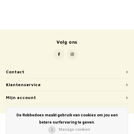
School
Boeken
Badspeelgoed
Volg ons
Schleich
Wetenschap en techniek
Contact
Kidywolf
Klantenservice
Mijn account
De Robbedoes maakt gebruik van cookies om jou een
betere surfervaring te geven.
Manage cookies
© Copyright 2026 De Robbedoes - Powered by
Lightspeed
- Theme by