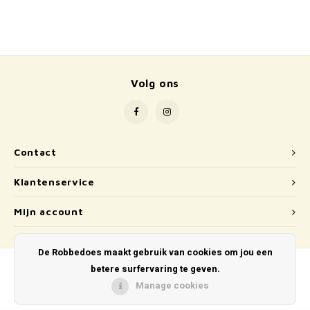
School
Boeken
Badspeelgoed
Volg ons
Schleich
Wetenschap en techniek
Contact
Kidywolf
Klantenservice
Mijn account
De Robbedoes maakt gebruik van cookies om jou een
betere surfervaring te geven.
Manage cookies
© Copyright 2026 De Robbedoes - Powered by
Lightspeed
- Theme by
Shopmonkey