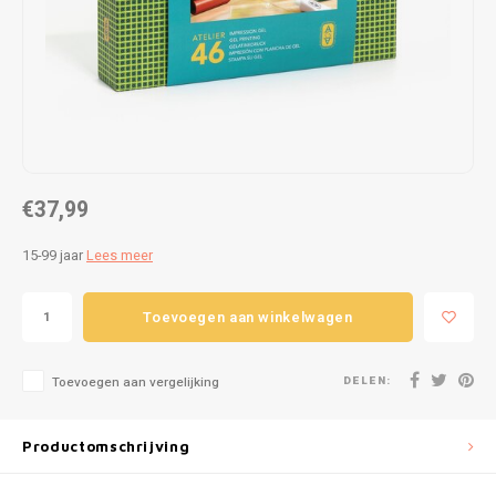
Puzzels
Hand
Tatto
Lampjes
Popp
Haara
Knuffels
Buitenspeelgoed
€37,99
Overige
15-99 jaar
Lees meer
Bouwen
Toevoegen aan winkelwagen
Open-ended play
DELEN:
Toevoegen aan vergelijking
Spellen
Op wielen
Productomschrijving