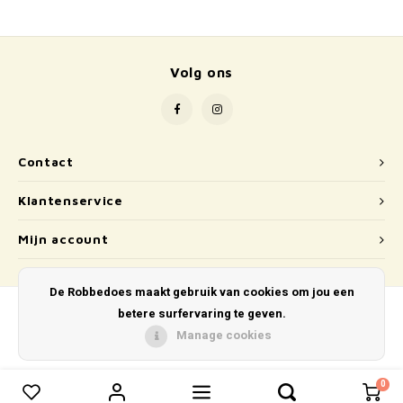
School
Boeken
Volg ons
Badspeelgoed
Schleich
Contact
Wetenschap en techniek
Klantenservice
Kidywolf
Mijn account
De Robbedoes maakt gebruik van cookies om jou een
betere surfervaring te geven.
Manage cookies
© Copyright 2026 De Robbedoes - Powered by
Lightspeed
- Theme by
Shopmonkey
0
0
Vergelijk producten