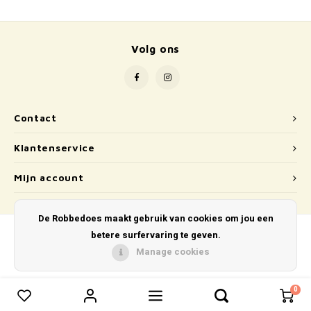
School
Boeken
Volg ons
Badspeelgoed
Schleich
Contact
Wetenschap en techniek
Klantenservice
Kidywolf
Mijn account
De Robbedoes maakt gebruik van cookies om jou een
betere surfervaring te geven.
Manage cookies
© Copyright 2026 De Robbedoes - Powered by
Lightspeed
- Theme by
Shopmonkey
0
0
Vergelijk producten