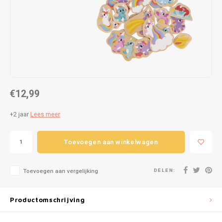
Puzzels
Hand
Tatto
Lampjes
Popp
Haara
Knuffels
Buitenspeelgoed
€12,99
Overige
+2 jaar
Lees meer
Bouwen
Toevoegen aan winkelwagen
Open-ended play
DELEN:
Toevoegen aan vergelijking
Spellen
Op wielen
Productomschrijving