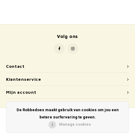
School
Boeken
Badspeelgoed
Volg ons
Schleich
Wetenschap en techniek
Contact
Kidywolf
Klantenservice
Mijn account
De Robbedoes maakt gebruik van cookies om jou een
betere surfervaring te geven.
Manage cookies
© Copyright 2026 De Robbedoes - Powered by
Lightspeed
- Theme by
Shopmonkey